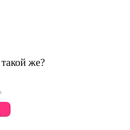
 такой же?
.