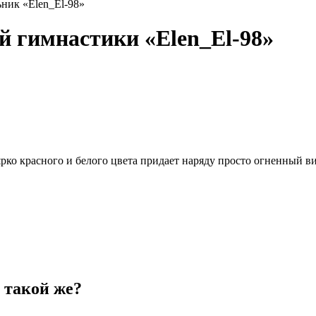
ник «Elen_El-98»
й гимнастики «Elen_El-98»
ко красного и белого цвета придает наряду просто огненный ви
 такой же?