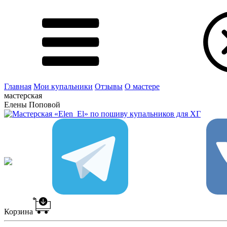
Главная
Мои купальники
Отзывы
О мастере
мастерская
Елены Поповой
Корзина