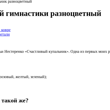
ьник разноцветный
ой гимнастики разноцветный
и Нестеренко «Счастливый купальник». Одна из первых моих раб
розовый, желтый, зеленый);
 такой же?