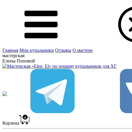
Главная
Мои купальники
Отзывы
О мастере
мастерская
Елены Поповой
Корзина